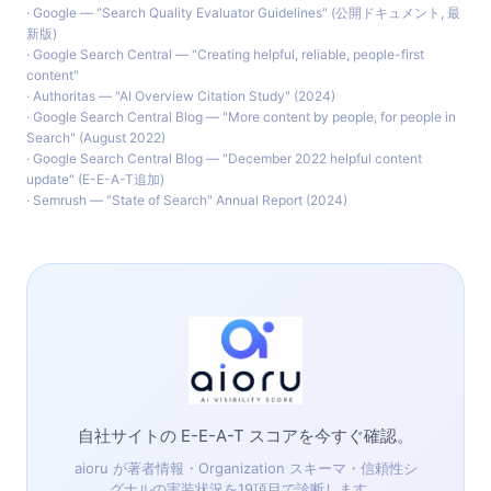
·
Google — "Search Quality Evaluator Guidelines" (公開ドキュメント, 最
新版)
·
Google Search Central — "Creating helpful, reliable, people-first
content"
·
Authoritas — "AI Overview Citation Study" (2024)
·
Google Search Central Blog — "More content by people, for people in
Search" (August 2022)
·
Google Search Central Blog — "December 2022 helpful content
update" (E-E-A-T追加)
·
Semrush — "State of Search" Annual Report (2024)
自社サイトの E-E-A-T スコアを今すぐ確認。
aioru が著者情報・Organization スキーマ・信頼性シ
グナルの実装状況を19項目で診断します。